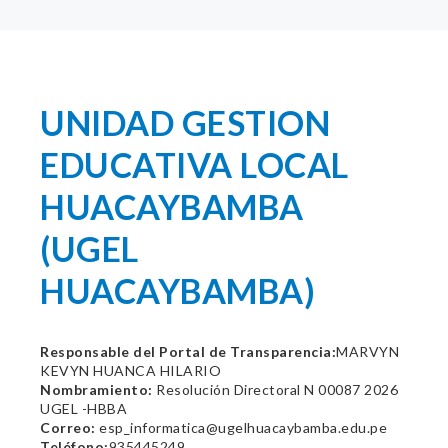
UNIDAD GESTION
EDUCATIVA LOCAL
HUACAYBAMBA
(UGEL
HUACAYBAMBA)
Responsable del Portal de Transparencia:
MARVYN
KEVYN HUANCA HILARIO
Nombramiento:
Resolución Directoral N 00087 2026
UGEL -HBBA
Correo:
esp_informatica@ugelhuacaybamba.edu.pe
Teléfono:
935445249