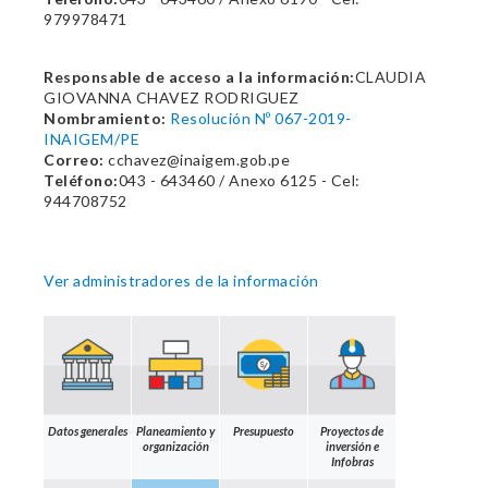
979978471
Responsable de acceso a la información:
CLAUDIA
GIOVANNA CHAVEZ RODRIGUEZ
Nombramiento:
Resolución Nº 067-2019-
INAIGEM/PE
Correo:
cchavez@inaigem.gob.pe
Teléfono:
043 - 643460 / Anexo 6125 - Cel:
944708752
Ver administradores de la información
Datos generales
Planeamiento y
Presupuesto
Proyectos de
organización
inversión e
Infobras