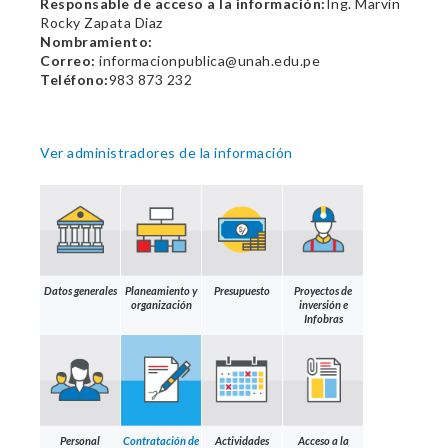
Responsable de acceso a la información:
Ing. Marvin
Rocky Zapata Diaz
Nombramiento:
Correo:
informacionpublica@unah.edu.pe
Teléfono:
983 873 232
Ver administradores de la información
Datos generales
Planeamiento y
Presupuesto
Proyectos de
organización
inversión e
Infobras
Personal
Contratación de
Actividades
Acceso a la