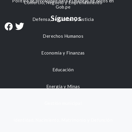
Política de privacidad para el manejo de datos en
Comercio, Negocio y Emprendimiento
Gob.pe
Síguenos
Defensa, Seguridad y Justicia
Derechos Humanos
Economía y Finanzas
Educación
Energía y Minas
Gestión municipal
Identidad, Nacimiento, Matrimonio y Defunción