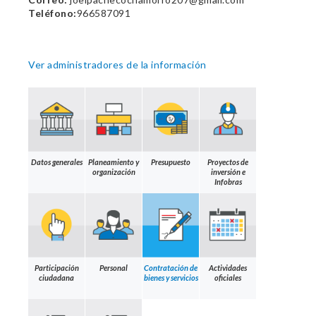
Teléfono:
966587091
Ver administradores de la información
Datos generales
Planeamiento y
Presupuesto
Proyectos de
organización
inversión e
Infobras
Participación
Personal
Contratación de
Actividades
ciudadana
bienes y servicios
oficiales