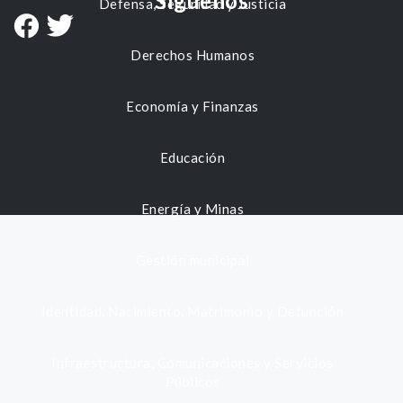
Síguenos
Defensa, Seguridad y Justicia
Derechos Humanos
Economía y Finanzas
Educación
Energía y Minas
Gestión municipal
Identidad, Nacimiento, Matrimonio y Defunción
Infraestructura, Comunicaciones y Servicios
Públicos