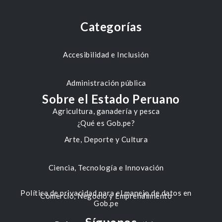
Categorías
Accesibilidad e Inclusión
Administración pública
Sobre el Estado Peruano
Agricultura, ganadería y pesca
¿Qué es Gob.pe?
Arte, Deporte y Cultura
Ciencia, Tecnología e Innovación
Política de privacidad para el manejo de datos en
Comercio, Negocio y Emprendimiento
Gob.pe