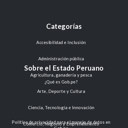
Categorías
Accesibilidad e Inclusión
Administración pública
Sobre el Estado Peruano
Agricultura, ganadería y pesca
¿Qué es Gob.pe?
Arte, Deporte y Cultura
Ciencia, Tecnología e Innovación
Política de privacidad para el manejo de datos en
Comercio, Negocio y Emprendimiento