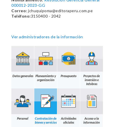
000012-2023-GG
Correo:
jchuquipoma@editoraperu.com.pe
Teléfono:
3150400 - 2042
Ver administradores de la información
Datos generales
Planeamiento y
Presupuesto
Proyectos de
organización
inversión e
Infobras
Personal
Contratación de
Actividades
Acceso a la
bienes y servicios
oficiales
información