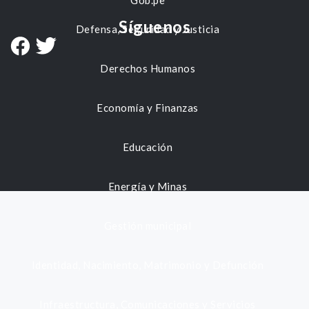
Gob.pe
Síguenos
Defensa, Seguridad y Justicia
Derechos Humanos
Economía y Finanzas
Educación
Energía y Minas
Gestión municipal
Identidad, Nacimiento, Matrimonio y Defunción
Infraestructura, Comunicaciones y Servicios