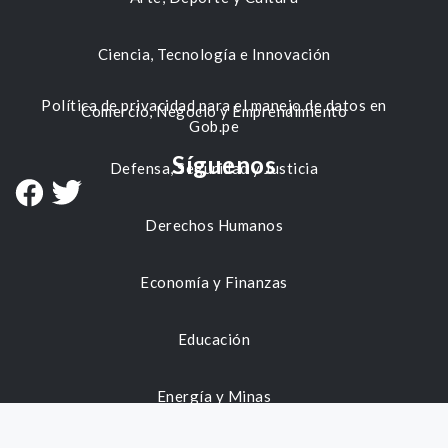
Ciencia, Tecnología e Innovación
Política de privacidad para el manejo de datos en
Comercio, Negocio y Emprendimiento
Gob.pe
Síguenos
Defensa, Seguridad y Justicia
Derechos Humanos
Economía y Finanzas
Educación
Energía y Minas