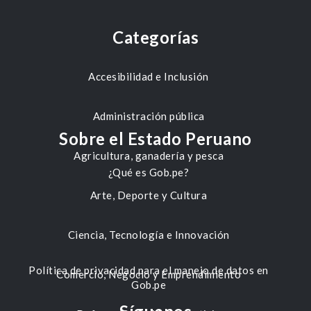
Categorías
Accesibilidad e Inclusión
Administración pública
Sobre el Estado Peruano
Agricultura, ganadería y pesca
¿Qué es Gob.pe?
Arte, Deporte y Cultura
Ciencia, Tecnología e Innovación
Política de privacidad para el manejo de datos en
Comercio, Negocio y Emprendimiento
Gob.pe