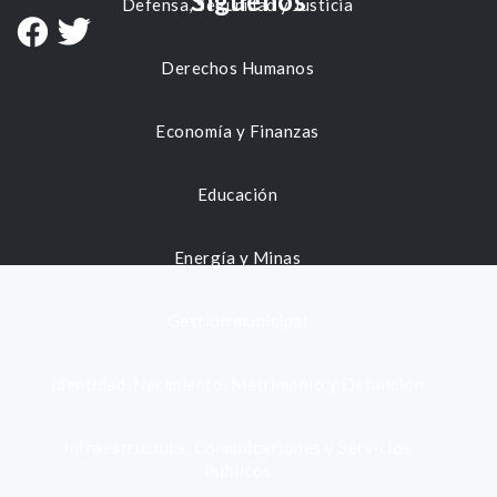
Síguenos
Defensa, Seguridad y Justicia
Derechos Humanos
Economía y Finanzas
Educación
Energía y Minas
Gestión municipal
Identidad, Nacimiento, Matrimonio y Defunción
Infraestructura, Comunicaciones y Servicios
Públicos