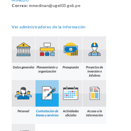
Correo:
mmedinan@ugel03.gob.pe
Ver administradores de la información
Datos generales
Planeamiento y
Presupuesto
Proyectos de
organización
inversión e
Infobras
Personal
Contratación de
Actividades
Acceso a la
bienes y servicios
oficiales
información