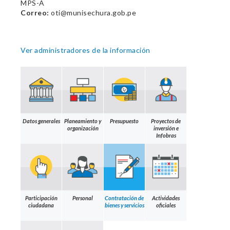
MPS-A
Correo:
oti@munisechura.gob.pe
Ver administradores de la información
Datos generales
Planeamiento y
Presupuesto
Proyectos de
organización
inversión e
Infobras
Participación
Personal
Contratación de
Actividades
ciudadana
bienes y servicios
oficiales