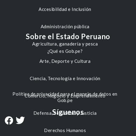
Accesibilidad e Inclusión
Administración pública
Sobre el Estado Peruano
Agricultura, ganadería y pesca
¿Qué es Gob.pe?
Arte, Deporte y Cultura
Ciencia, Tecnología e Innovación
Política de privacidad para el manejo de datos en
Comercio, Negocio y Emprendimiento
Gob.pe
Síguenos
Defensa, Seguridad y Justicia
Derechos Humanos