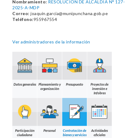
Nombramiento:
RESOLUCION DE ALCALDIA N° 127-
2025-A-MDP
Correo:
joaquin.garcia@munipunchana.gob.pe
Teléfono:
955967554
Ver administradores de la información
Datos generales
Planeamiento y
Presupuesto
Proyectos de
organización
inversión e
Infobras
Participación
Personal
Contratación de
Actividades
ciudadana
bienes y servicios
oficiales