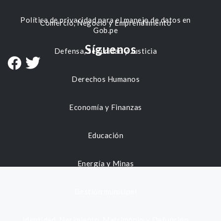
Política de privacidad para el manejo de datos en
Comercio, Negocio y Emprendimiento
Gob.pe
Síguenos
Defensa, Seguridad y Justicia
Derechos Humanos
Economía y Finanzas
Educación
Energía y Minas
Gestión municipal
Identidad, Nacimiento, Matrimonio y Defunción