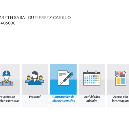
ABETH SARAI GUTIERREZ CARILLO
-406000
royectos de
Personal
Contratación de
Actividades
Acceso a la
sión e Infobras
bienes y servicios
oficiales
información