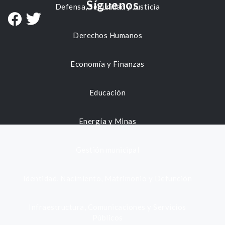
Síguenos
Defensa, Seguridad y Justicia
Derechos Humanos
Economía y Finanzas
Educación
Energía y Minas
Gestión municipal
Identidad, Nacimiento, Matrimonio y Defunción
Infraestructura, Comunicaciones y Servicios
Públicos