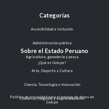
Categorías
Accesibilidad e Inclusión
Administración pública
Sobre el Estado Peruano
Agricultura, ganadería y pesca
¿Qué es Gob.pe?
Arte, Deporte y Cultura
Ciencia, Tecnología e Innovación
Política de privacidad para el manejo de datos en
Comercio, Negocio y Emprendimiento
Gob.pe