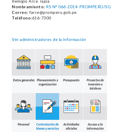
Remigio Arce Tapia
Nombramiento:
RS N° 066-2014-PROMPERÚ/SG
Correo:
farce@promperu.gob.pe
Teléfono:
616-7300
Ver administradores de la información
Datos generales
Planeamiento y
Presupuesto
Proyectos de
organización
inversión e
Infobras
Personal
Contratación de
Actividades
Acceso a la
bienes y servicios
oficiales
información