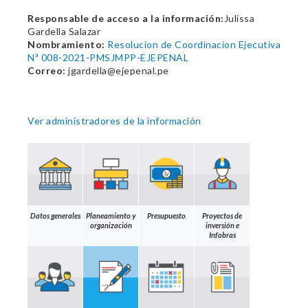
Responsable de acceso a la información:
Julissa
Gardella Salazar
Nombramiento:
Resolucion de Coordinacion Ejecutiva
Nª 008-2021-PMSJMPP-EJEPENAL
Correo:
jgardella@ejepenal.pe
Ver administradores de la información
Datos generales
Planeamiento y
Presupuesto
Proyectos de
organización
inversión e
Infobras