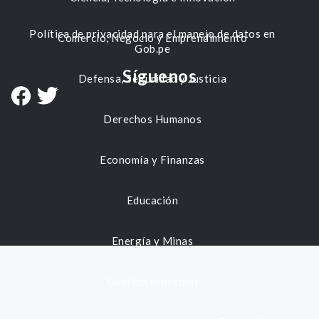
Política de privacidad para el manejo de datos en
Comercio, Negocio y Emprendimiento
Gob.pe
Síguenos
Defensa, Seguridad y Justicia
Derechos Humanos
Economía y Finanzas
Educación
Energía y Minas
Gestión municipal