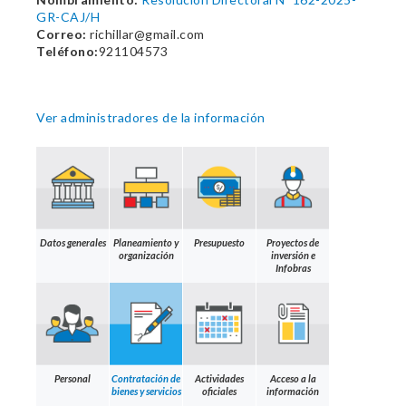
GR-CAJ/H
Correo:
richillar@gmail.com
Teléfono:
921104573
Ver administradores de la información
Datos generales
Planeamiento y
Presupuesto
Proyectos de
organización
inversión e
Infobras
Personal
Contratación de
Actividades
Acceso a la
bienes y servicios
oficiales
información