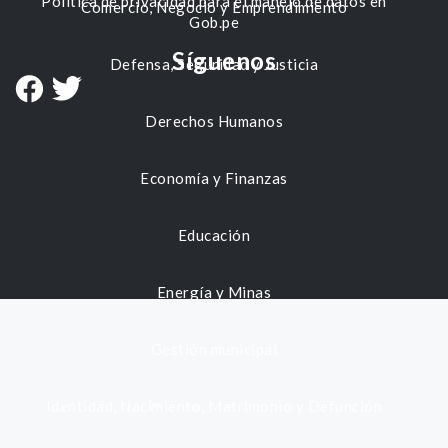
Política de privacidad para el manejo de datos en
Comercio, Negocio y Emprendimiento
Gob.pe
Síguenos
Defensa, Seguridad y Justicia
Derechos Humanos
Economía y Finanzas
Educación
Energía y Minas
Gestión municipal
Identidad, Nacimiento, Matrimonio y Defunción