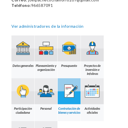
Teléfono:
966587091
Ver administradores de la información
Datos generales
Planeamiento y
Presupuesto
Proyectos de
organización
inversión e
Infobras
Participación
Personal
Contratación de
Actividades
ciudadana
bienes y servicios
oficiales