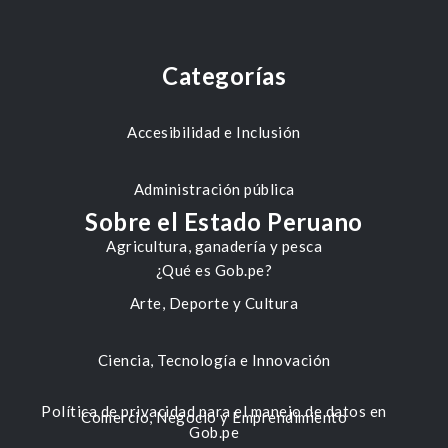
Categorías
Accesibilidad e Inclusión
Administración pública
Sobre el Estado Peruano
Agricultura, ganadería y pesca
¿Qué es Gob.pe?
Arte, Deporte y Cultura
Ciencia, Tecnología e Innovación
Política de privacidad para el manejo de datos en
Comercio, Negocio y Emprendimiento
Gob.pe