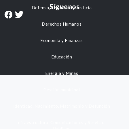
Síguenos
Defensa, Seguridad y Justicia
Derechos Humanos
Economía y Finanzas
Educación
Energía y Minas
Gestión municipal
Identidad, Nacimiento, Matrimonio y Defunción
Infraestructura, Comunicaciones y Servicios
Públicos