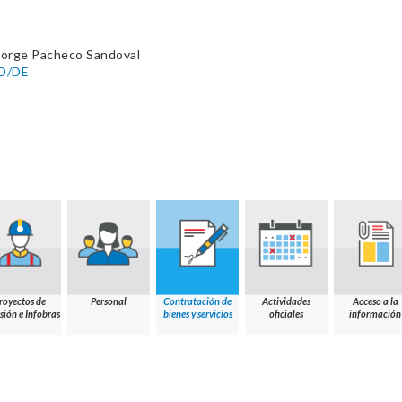
Jorge Pacheco Sandoval
CD/DE
royectos de
Personal
Contratación de
Actividades
Acceso a la
sión e Infobras
bienes y servicios
oficiales
información