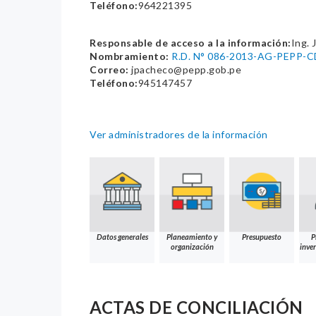
Teléfono:
964221395
Responsable de acceso a la información:
Ing. 
Nombramiento:
R.D. N° 086-2013-AG-PEPP-
Correo:
jpacheco@pepp.gob.pe
Teléfono:
945147457
Ver administradores de la información
Datos generales
Planeamiento y
Presupuesto
P
organización
inver
ACTAS DE CONCILIACIÓN