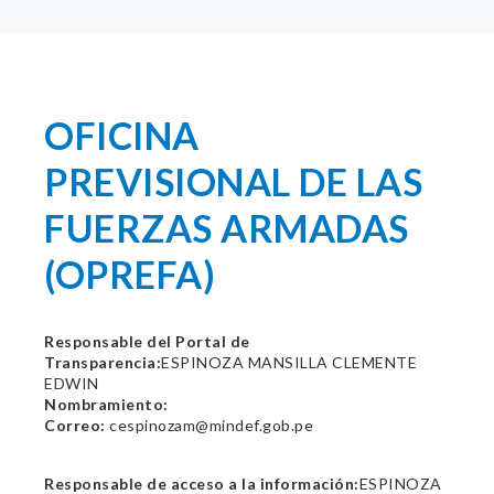
OFICINA
PREVISIONAL DE LAS
FUERZAS ARMADAS
(OPREFA)
Responsable del Portal de
Transparencia:
ESPINOZA MANSILLA CLEMENTE
EDWIN
Nombramiento:
Correo:
cespinozam@mindef.gob.pe
Responsable de acceso a la información:
ESPINOZA