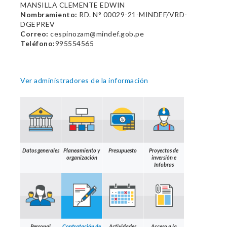
MANSILLA CLEMENTE EDWIN
Nombramiento:
RD. N° 00029-21-MINDEF/VRD-
DGEPREV
Correo:
cespinozam@mindef.gob.pe
Teléfono:
995554565
Ver administradores de la información
Datos generales
Planeamiento y
Presupuesto
Proyectos de
organización
inversión e
Infobras
Personal
Contratación de
Actividades
Acceso a la