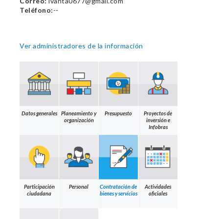
Correo:
ivanta0677@gmail.com
Teléfono:
--
Ver administradores de la información
Datos generales
Planeamiento y
Presupuesto
Proyectos de
organización
inversión e
Infobras
Participación
Personal
Contratación de
Actividades
ciudadana
bienes y servicios
oficiales