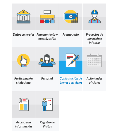
Datos generales
Planeamiento y
Presupuesto
Proyectos de
organización
inversión e
Infobras
Participación
Personal
Contratación de
Actividades
ciudadana
bienes y servicios
oficiales
Acceso a la
Registro de
información
Visitas