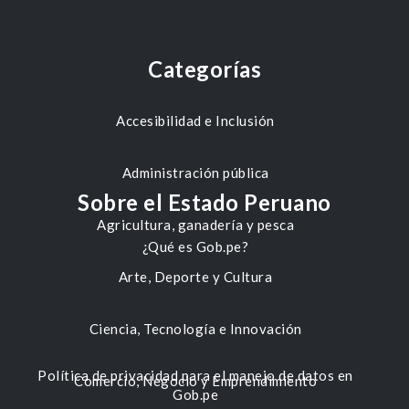
Categorías
Accesibilidad e Inclusión
Administración pública
Sobre el Estado Peruano
Agricultura, ganadería y pesca
¿Qué es Gob.pe?
Arte, Deporte y Cultura
Ciencia, Tecnología e Innovación
Política de privacidad para el manejo de datos en
Comercio, Negocio y Emprendimiento
Gob.pe