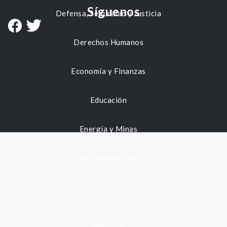
Síguenos
Defensa, Seguridad y Justicia
Derechos Humanos
Economía y Finanzas
Educación
Energía y Minas
Gestión municipal
Identidad, Nacimiento, Matrimonio y Defunción
Infraestructura, Comunicaciones y Servicios
Públicos