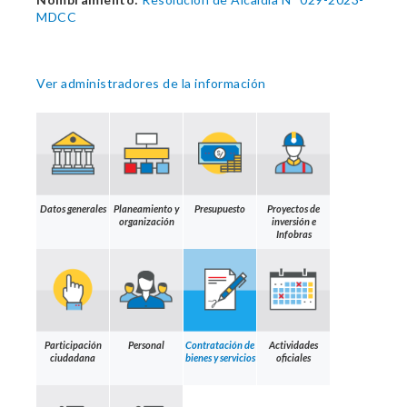
MDCC
Ver administradores de la información
Datos generales
Planeamiento y
Presupuesto
Proyectos de
organización
inversión e
Infobras
Participación
Personal
Contratación de
Actividades
ciudadana
bienes y servicios
oficiales