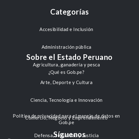
Categorías
Accesibilidad e Inclusión
Administración pública
Sobre el Estado Peruano
Agricultura, ganadería y pesca
¿Qué es Gob.pe?
Arte, Deporte y Cultura
Ciencia, Tecnología e Innovación
Política de privacidad para el manejo de datos en
Comercio, Negocio y Emprendimiento
Gob.pe
Síguenos
Defensa, Seguridad y Justicia