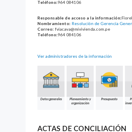
Teléfono:
964 084106
Responsable de acceso a la información:
Fiore
Nombramiento:
Resolución de Gerencia Gene
Correo:
fviacava@mivivienda.com.pe
Teléfono:
964 084106
Ver administradores de la información
Datos generales
Planeamiento y
Presupuesto
P
organización
inver
ACTAS DE CONCILIACIÓN