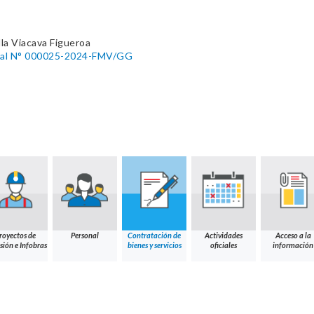
lla Viacava Figueroa
ral N° 000025-2024-FMV/GG
royectos de
Personal
Contratación de
Actividades
Acceso a la
sión e Infobras
bienes y servicios
oficiales
información